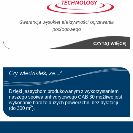
Gwarancja wysokiej efektywności ogrzewania
podłogowego
CZYTAJ WIĘCEJ
Czy wiedziałeś, że…?
Dzięki jastrychom produkowanym z wykorzystaniem
naszego spoiwa anhydrytowego CAB 30 możliwe jest
wykonanie bardzo dużych powierzchni bez dylatacji
2
(do 300 m
).